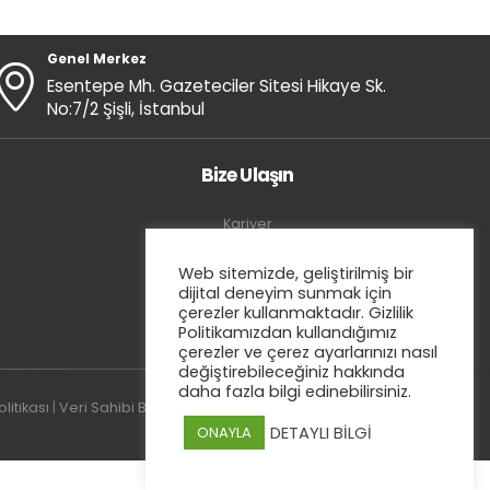
Genel Merkez
Esentepe Mh. Gazeteciler Sitesi Hikaye Sk.
No:7/2 Şişli, İstanbul
Bize Ulaşın
Kariyer
İletişim
Web sitemizde, geliştirilmiş bir
E-Bülten
dijital deneyim sunmak için
Blog
çerezler kullanmaktadır. Gizlilik
Politikamızdan kullandığımız
çerezler ve çerez ayarlarınızı nasıl
değiştirebileceğiniz hakkında
daha fazla bilgi edinebilirsiniz.
itikası
|
Veri Sahibi Başvuru Formu
DETAYLI BİLGİ
ONAYLA