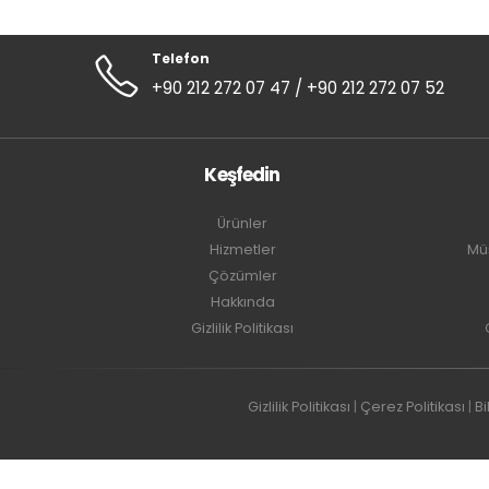
Telefon
+90 212 272 07 47 / +90 212 272 07 52
Keşfedin
Ürünler
Hizmetler
Müş
Çözümler
Hakkında
Gizlilik Politikası
Gizlilik Politikası
|
Çerez Politikası
|
Bi