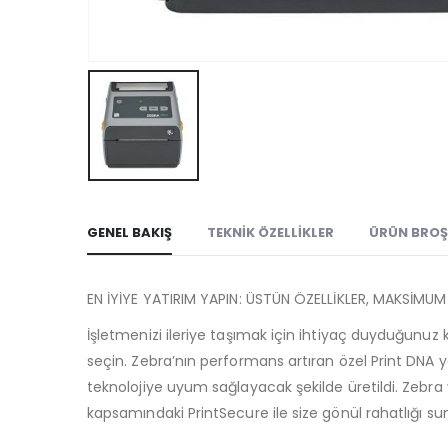
GENEL BAKIŞ
TEKNIK ÖZELLIKLER
ÜRÜN BRO
EN İYİYE YATIRIM YAPIN: ÜSTÜN ÖZELLİKLER, MAKSİMU
İşletmenizi ileriye taşımak için ihtiyaç duyduğunuz k
seçin. Zebra’nın performans artıran özel Print DNA y
teknolojiye uyum sağlayacak şekilde üretildi. Zebra ya
kapsamındaki PrintSecure ile size gönül rahatlığı su