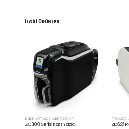
İLGILI ÜRÜNLER
KIMLIK KART YAZICILARI
,
YAZICILAR
RFID YAZICI
ZC300 Serisi Kart Yazıcı
ZD621 RF