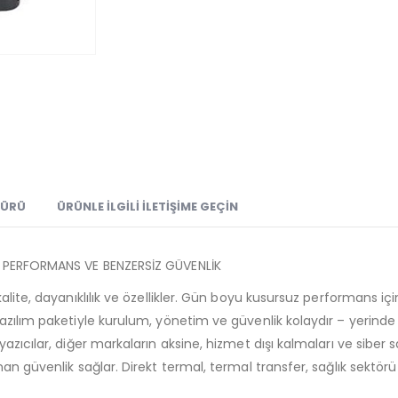
ŞÜRÜ
ÜRÜNLE İLGILI İLETIŞIME GEÇIN
M PERFORMANS VE BENZERSİZ GÜVENLİK
alite, dayanıklılık ve özellikler. Gün boyu kusursuz performans iç
azılım paketiyle kurulum, yönetim ve güvenlik kolaydır – yerinde 
zıcılar, diğer markaların aksine, hizmet dışı kalmaları ve siber sa
nan güvenlik sağlar. Direkt termal, termal transfer, sağlık sektö