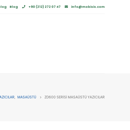
alog
Blog
+90 (212) 272 07 47
info@mobisis.com
AZICILAR
,
MASAÜSTÜ
ZD600 SERISI MASAÜSTÜ YAZICILAR