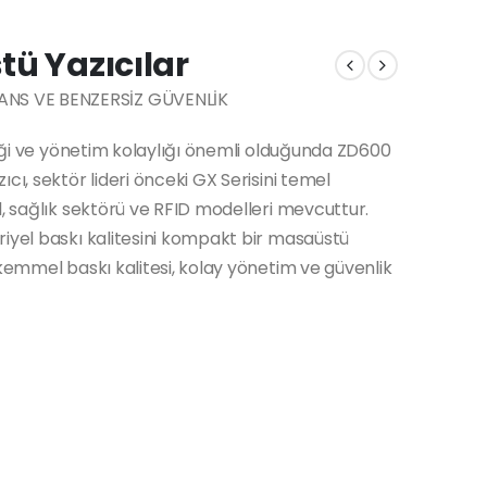
tü Yazıcılar
NS VE BENZERSİZ GÜVENLİK
kliği ve yönetim kolaylığı önemli olduğunda ZD600
cı, sektör lideri önceki GX Serisini temel
l, sağlık sektörü ve RFID modelleri mevcuttur.
riyel baskı kalitesini kompakt bir masaüstü
ükemmel baskı kalitesi, kolay yönetim ve güvenlik