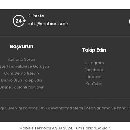
E-Posta
info@mobisis.com
Başvurun
Takip Edin
Uzmana Sorun
Instagram
teri Temsilcisi ile Görüşün
Facebook
Canlı Demo İsteyin
Linkedin
Demo Ürün Talep Edin
YouTube
Online Toplantı Planlayın
lgi Güvenliği Politikası
|
KVKK Aydınlatma Metni
|
Veri Saklama ve İmha Pol
Mobisis Teknoloji A.Ş. © 2024. Tüm Hakları Saklıdır.