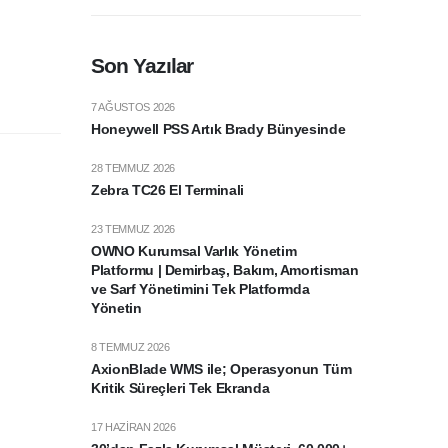
Son Yazılar
7 AĞUSTOS 2026
Honeywell PSS Artık Brady Bünyesinde
28 TEMMUZ 2026
Zebra TC26 El Terminali
23 TEMMUZ 2026
OWNO Kurumsal Varlık Yönetim
Platformu | Demirbaş, Bakım, Amortisman
ve Sarf Yönetimini Tek Platformda
Yönetin
8 TEMMUZ 2026
AxionBlade WMS ile; Operasyonun Tüm
Kritik Süreçleri Tek Ekranda
17 HAZIRAN 2026