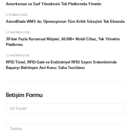
Amortisman ve Sarf Yönetimini Tek Platformda Yönetin
8 TEMMUZ 2026
E-Posta
AxionBlade WMS ile; Operasyonun Tüm Kritik Süreçleri Tek Ekranda
info@mobisis.com
17 HAZIRAN 2026
30’dan Fazla Kurumsal Müşteri, 60.000+ Mobil Cihaz, Tek Yönetim
Platformu
12 HAZIRAN 2026
Genel Merkez
RFID Tünel, RFID Gate ve Endüstriyel RFID Sayım Sistemlerinde
Esentepe Mh. Gazeteciler Sitesi Hikaye Sk. No:7/2 Şişli,
Başarıyı Belirleyen Asıl Konu: Saha Tecrübesi
İstanbul
Keşfedin
İletişim Formu
Ürünler
Hizmetler
Çözümler
Hakkında
Gizlilik Politikası