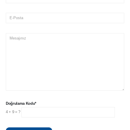
Başvurun
Uzmana Sorun
Müşteri Temsilcisi ile Görüşün
Canlı Demo İsteyin
Demo Ürün Talep Edin
Online Toplantı Planlayın
Takip Edin
Instagram
Facebook
Doğrulama Kodu*
Linkedin
YouTube
4 + 9 = ?