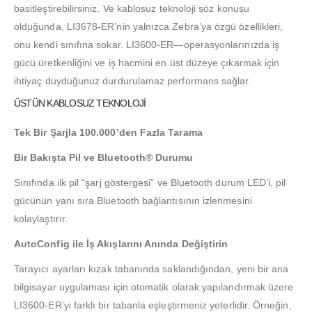
basitleştirebilirsiniz.
Ve kablosuz teknoloji söz konusu
olduğunda,
LI3678-ER’nin yalnızca Zebra’ya özgü özellikleri,
onu kendi sınıfına sokar.
LI3600-ER—operasyonlarınızda iş
gücü üretkenliğini ve iş hacmini en üst düzeye çıkarmak için
ihtiyaç duyduğunuz durdurulamaz performans sağlar.
ÜSTÜN KABLOSUZ TEKNOLOJİ
Tek Bir Şarjla 100.000’den Fazla Tarama
Bir Bakışta Pil ve Bluetooth® Durumu
Sınıfında ilk pil “şarj göstergesi” ve Bluetooth durum LED’i, pil
gücünün yanı sıra Bluetooth bağlantısının izlenmesini
kolaylaştırır.
AutoConfig ile İş Akışlarını Anında Değiştirin
Tarayıcı ayarları kızak tabanında saklandığından, yeni bir ana
bilgisayar uygulaması için otomatik olarak yapılandırmak üzere
LI3600-ER’yi farklı bir tabanla eşleştirmeniz yeterlidir. Örneğin,