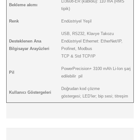
LI3608-ER (kablolu): 110 mA (RMS
Bekleme akımı
tipik)
Renk
Endüstriyel Yeşil
USB, RS232, Klavye Takozu
Desteklenen Ana
Endüstriyel Ethernet: EtherNet/IP,
Bilgisayar Arayüzleri
Profinet, Modbus
TCP & Std TCP/IP
PowerPrecision+ 3100 mAh Li-Ion şarj
Pil
edilebilir
pil
Doğrudan kod çözme
Kullanıcı Göstergeleri
göstergesi; LED’ler; bip sesi; titreşim