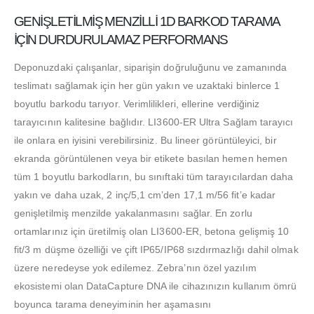
GENİŞLETİLMİŞ MENZİLLİ 1D BARKOD TARAMA
İÇİN DURDURULAMAZ PERFORMANS
Deponuzdaki çalışanlar, siparişin doğruluğunu ve zamanında
teslimatı sağlamak için her gün yakın ve uzaktaki binlerce 1
boyutlu barkodu tarıyor.
Verimlilikleri, ellerine verdiğiniz
tarayıcının kalitesine bağlıdır.
LI3600-ER Ultra Sağlam tarayıcı
ile onlara en iyisini verebilirsiniz.
Bu lineer görüntüleyici, bir
ekranda görüntülenen veya bir etikete basılan hemen hemen
tüm 1 boyutlu barkodların, bu sınıftaki tüm tarayıcılardan daha
yakın ve daha uzak, 2 inç/5,1 cm’den 17,1 m/56 fit’e kadar
genişletilmiş menzilde yakalanmasını sağlar.
En zorlu
ortamlarınız için üretilmiş olan LI3600-ER, betona gelişmiş 10
fit/3 m düşme özelliği ve çift IP65/IP68 sızdırmazlığı dahil olmak
üzere neredeyse yok edilemez.
Zebra’nın özel yazılım
ekosistemi olan DataCapture DNA ile cihazınızın kullanım ömrü
boyunca tarama deneyiminin her aşamasını