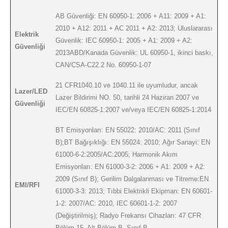
AB Güvenliği: EN 60950-1: 2006 + A11: 2009 + A1:
2010 + A12: 2011 + AC 2011 + A2: 2013; Uluslararası
Elektrik
Güvenlik: IEC 60950-1: 2005 + A1: 2009 + A2:
Güvenliği
2013ABD/Kanada Güvenlik: UL 60950-1, ikinci baskı,
CAN/CSA-C22.2 No. 60950-1-07
21 CFR1040.10 ve 1040.11 ile uyumludur, ancak
Lazer/LED
Lazer Bildirimi NO. 50, tarihli 24 Haziran 2007 ve
Güvenliği
IEC/EN 60825-1:2007 ve/veya IEC/EN 60825-1:2014
BT Emisyonları: EN 55022: 2010/AC: 2011 (Sınıf
B);BT Bağışıklığı: EN 55024: 2010; Ağır Sanayi: EN
61000-6-2:2005/AC:2005; Harmonik Akım
Emisyonları: EN 61000-3-2: 2006 + A1: 2009 + A2:
2009 (Sınıf B); Gerilim Dalgalanması ve Titreme:EN
EMI/RFI
61000-3-3: 2013; Tıbbi Elektrikli Ekipman: EN 60601-
1-2: 2007/AC: 2010, IEC 60601-1-2: 2007
(Değiştirilmiş); Radyo Frekansı Cihazları: 47 CFR
Bölüm 15, Alt Bölüm B, Sınıf B