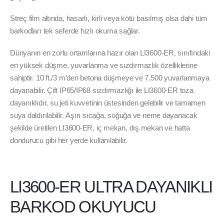
Streç film altında, hasarlı, kirli veya kötü basılmış olsa dahi tüm
barkodları tek seferde hızlı okuma sağlar.
Dünyanın en zorlu ortamlarına hazır olan LI3600-ER, sınıfındaki
en yüksek düşme, yuvarlanma ve sızdırmazlık özelliklerine
sahiptir.
10 ft./3 m’den betona düşmeye ve 7.500 yuvarlanmaya
dayanabilir.
Çift IP65/IP68 sızdırmazlığı ile LI3600-ER toza
dayanıklıdır, su jeti kuvvetinin üstesinden gelebilir ve tamamen
suya daldırılabilir.
Aşırı sıcağa, soğuğa ve neme dayanacak
şekilde üretilen LI3600-ER, iç mekan, dış mekan ve hatta
dondurucu gibi her yerde kullanılabilir.
LI3600-ER ULTRA DAYANIKLI
BARKOD OKUYUCU