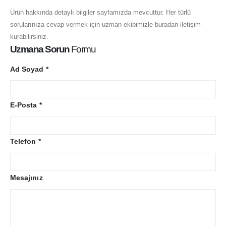
E-Posta
Ürün hakkında detaylı bilgiler sayfamızda mevcuttur. Her türlü
sorularınıza cevap vermek için uzman ekibimizle buradan iletişim
info@mobisis.com
kurabilirsiniz.
Uzmana Sorun
Formu
Ad Soyad *
Genel Merkez
Esentepe Mh. Gazeteciler Sitesi Hikaye Sk. No:7/2 Şişli,
İstanbul
E-Posta *
Keşfedin
Telefon *
Ürünler
Hizmetler
Mesajınız
Çözümler
Hakkında
Gizlilik Politikası