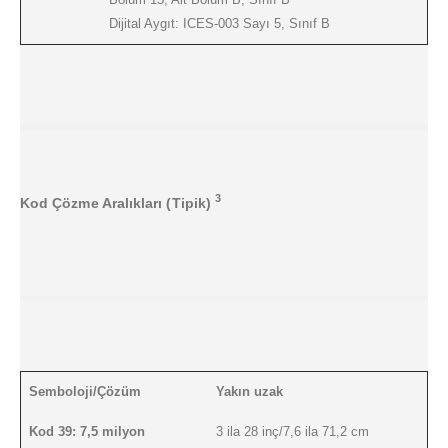
Dijital Aygıt: ICES-003 Sayı 5, Sınıf B
3
Kod Çözme Aralıkları (Tipik)
Semboloji/Çözüm
Yakın uzak
Kod 39: 7,5 milyon
3 ila 28 inç/7,6 ila 71,2 cm