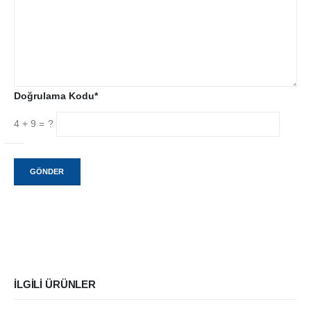
Başvurun
Uzmana Sorun
Müşteri Temsilcisi ile Görüşün
Canlı Demo İsteyin
Demo Ürün Talep Edin
Doğrulama Kodu*
Online Toplantı Planlayın
4 + 9 = ?
Takip Edin
Instagram
Facebook
Linkedin
YouTube
Bize Ulaşın
İLGILI ÜRÜNLER