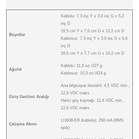
Kablolu: 7,3 inç Y x 3,0 inç G x 5,2
inç D
18,5 cm Y x 7,6 cm G x 13,2 cm D
Boyutlar
Kablosuz: 7,3 inç Y x 3,0 inç G x 5,6
inç D
18,5 cm Y x 7,7 cm G x 14,2 cm D
Kablolu: 11,5 oz./327 g
Ağırlık
Kablosuz: 15,0 oz./424 g
Ana bilgisayar destekli: 4,5 VDC min.,
12,6 VDC maks.
Giriş Gerilimi Aralığı
Harici güç kaynağı: 11,4 VDC min.,
12,6 VDC maks.
LI3608-ER (kablolu): 250 mA (RMS
Çalışma Akımı
tipik)